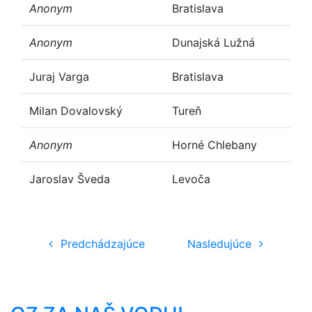
Anonym
Bratislava
Anonym
Dunajská Lužná
Juraj Varga
Bratislava
Milan Dovalovský
Tureň
Anonym
Horné Chlebany
Jaroslav Šveda
Levoča
Predchádzajúce
Nasleduj
Predchádzajúce
Nasledujúce